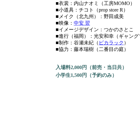
■衣裳：内山ナオミ（工房MOMO）
■小道具：チコト（prop store R）
■メイク（北九州）：野田成美
■映像：
中安 翌
■イメージデザイン：つかのさとこ
■進行（福岡）：光安和幸（ギャング
■制作：谷瀬未紀（
ピカラック
）
■協力：藤本瑞樹（二番目の庭）
入場料2,000円（前売・当日共）
小学生1,500円（予約のみ）