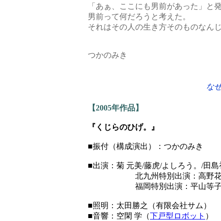
「あぁ、ここにも男前があった」と
男前って何だろうと考えた。
それはその人の生き方そのものなん
つかのみき
な
【2005年作品】
『くじらのひげ。』
■振付（構成演出）：つかのみき
■出演：菊 元美/藤虎/よしろう。/田
北九州特別出演：
福岡特別出演：平山等子（
■照明：太田勝之（有限会社サム）
■音響：空閑 学（
下戸型ロボット
）