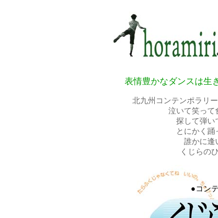
表情豊かなダンスは生
北九州コンテンポラリー
泣いて笑って
探して弾い
とにかく踊
誰かに逢
くじらの
●コン