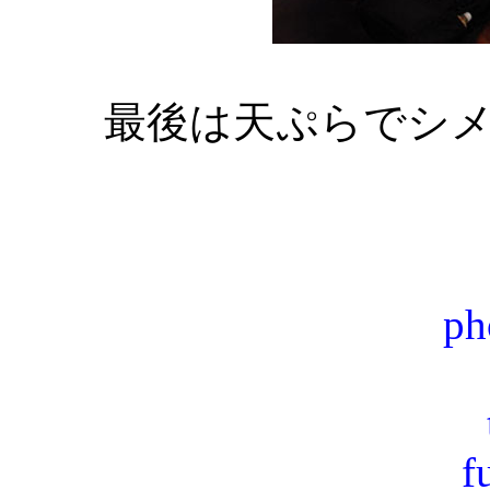
最後は天ぷらでシ
ph
f