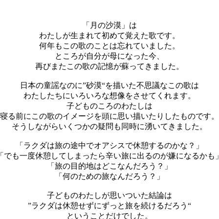
「月の沙漠」は
わたしが生まれて初めて覚えた歌です。
何年もこの歌のことは忘れていました。
ところが自分が母になった今、
再びまたこの歌の記憶が蘇ってきました。
日本の童謡なのに”砂漠“を描いた不思議なこの歌は
わたしたちにいろいろな想像をさせてくれます。
子どものころのわたしは
寝る前にこの歌のイメージを頭に思い描いたりしたものです。
そうしながらいくつかの疑問も同時に湧いてきました。
「ラクダは旅の途中でオアシスで休憩するのかな？」
「でも一度休憩してしまったら辛い旅に出るのが嫌になるかも
「旅の目的地はどこなんだろう？」
「何のための旅なんだろう？」
子どものわたしが思いついた結論は
”ラクダは休憩せずにずっと旅を続けるだろう“
ということだけでした。